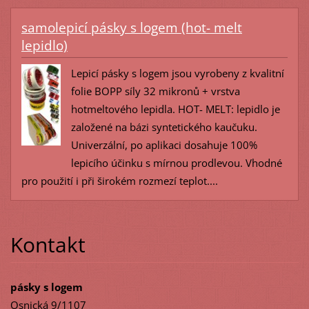
samolepicí pásky s logem (hot- melt
lepidlo)
Lepicí pásky s logem jsou vyrobeny z kvalitní
folie BOPP síly 32 mikronů + vrstva
hotmeltového lepidla. HOT- MELT: lepidlo je
založené na bázi syntetického kaučuku.
Univerzální, po aplikaci dosahuje 100%
lepicího účinku s mírnou prodlevou. Vhodné
pro použití i při širokém rozmezí teplot....
Kontakt
pásky s logem
Osnická 9/1107