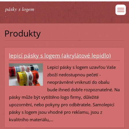
pásky s logem
.
Produkty
lepicí pásky s logem (akrylátové lepidlo)
Lepicí pásky s logem uzavřou Vaše
zboží nedostupnou pečetí -
neoprávněné vniknutí do obalu
bude ihned dobře rozpoznatelné. Na
pásky může být vytištěno logo firmy, důležité
upozornění, nebo pokyny pro odběratele. Samolepicí
pásky s logem jsou vhodné pro reklamu, jsou z
kvalitního materiálu,...