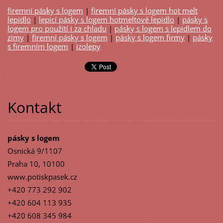
firemní pásky s logem
|
firemní pásky s logem hot melt
lepidlo
|
lepicí pásky s logem hotmeltové lepidlo
|
pásky s
logem pro použití i za chladu
|
pásky s logem s lepidlem do
zimy
|
firemní pásky s logem
|
pásky s logem firmy
|
pásky
s firemním logem
|
izolepy
Kontakt
pásky s logem
Osnická 9/1107
Praha 10, 10100
www.potiskpasek.cz
+420 773 292 902
+420 604 113 935
+420 608 345 984