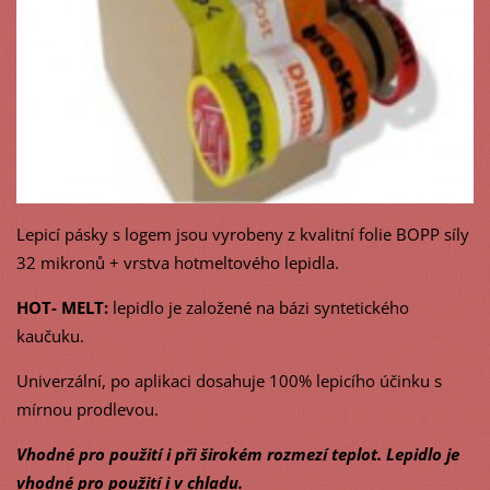
Lepicí pásky s logem jsou vyrobeny z kvalitní folie BOPP síly
32 mikronů + vrstva hotmeltového lepidla.
HOT- MELT:
lepidlo je založené na bázi syntetického
kaučuku.
Univerzální, po aplikaci dosahuje 100% lepicího účinku s
mírnou prodlevou.
Vhodné pro použití i při širokém rozmezí teplot. Lepidlo je
vhodné pro použití i v chladu.