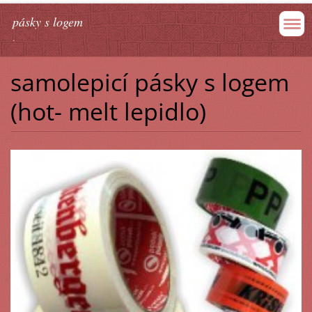
pásky s logem
.
samolepicí pásky s logem
(hot- melt lepidlo)