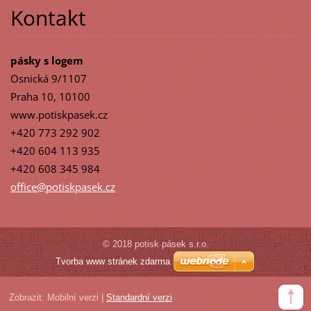
Kontakt
pásky s logem
Osnická 9/1107
Praha 10, 10100
www.potiskpasek.cz
+420 773 292 902
+420 604 113 935
+420 608 345 984
office@p
otiskpas
ek.cz
© 2018 potisk pásek s.r.o.
Tvorba www stránek zdarma
Zobrazit:
Mobilní verzi
|
Standardní verzi