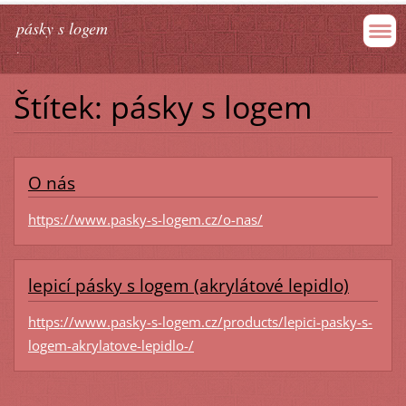
pásky s logem
.
Štítek: pásky s logem
O nás
https://www.pasky-s-logem.cz/o-nas/
lepicí pásky s logem (akrylátové lepidlo)
https://www.pasky-s-logem.cz/products/lepici-pasky-s-
logem-akrylatove-lepidlo-/