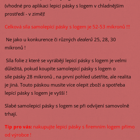
(vhodné pro aplikaci lepicí pásky s logem v chladnějším
prostředí - v zimě)!
Celková síla samolepící pásky s logem je 52-53 mikronů !!!
Ne jako u konkurence či různých
dealerů
25, 28, 30
mikronů !
Síla folie z které se vyrábějí lepicí pásky s logem je velmi
důležitá, pokud koupíte samolepicí pásky s logem o
síle pásky 28 mikronů , na první pohled ušetříte, ale realita
je jiná. Touto páskou musíte více olepit zboží a spotřeba
lepící pásky s logem je vyšší !
Slabé samolepicí pásky s logem se při odvíjení samovolně
trhají.
Tip pro vás:
nakupujte lepicí pásky s firemním logem přímo
od výrobce !