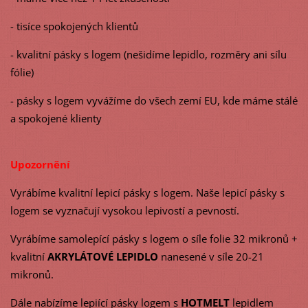
- tisíce spokojených klientů
- kvalitní pásky s logem (nešidíme lepidlo, rozměry ani sílu
fólie)
- pásky s logem vyvážíme do všech zemí EU, kde máme stálé
a spokojené klienty
Upozornění
Vyrábíme kvalitní lepicí pásky s logem. Naše lepicí pásky s
logem se vyznačují vysokou lepivostí a pevností.
Vyrábíme samolepící pásky s logem o síle folie 32 mikronů +
kvalitní
AKRYLÁTOVÉ LEPIDLO
nanesené v síle 20-21
mikronů.
Dále nabízíme lepiící pásky logem s
HOTMELT
lepidlem