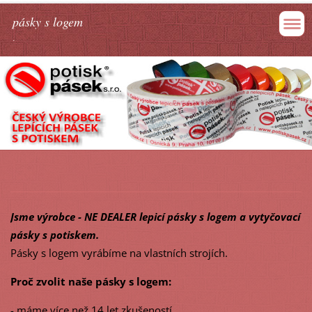
pásky s logem
.
Jsme výrobce - NE DEALER lepicí pásky s logem a vytyčovací
pásky s potiskem.
Pásky s logem vyrábíme na vlastních strojích.
Proč zvolit naše pásky s logem:
- máme více než 14 let zkušeností