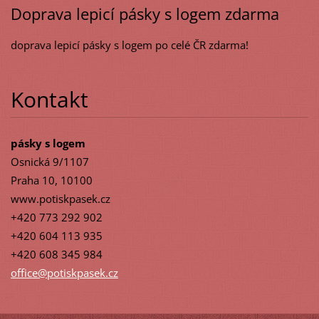
Doprava lepicí pásky s logem zdarma
doprava lepicí pásky s logem po celé ČR zdarma!
Kontakt
pásky s logem
Osnická 9/1107
Praha 10, 10100
www.potiskpasek.cz
+420 773 292 902
+420 604 113 935
+420 608 345 984
office@p
otiskpas
ek.cz